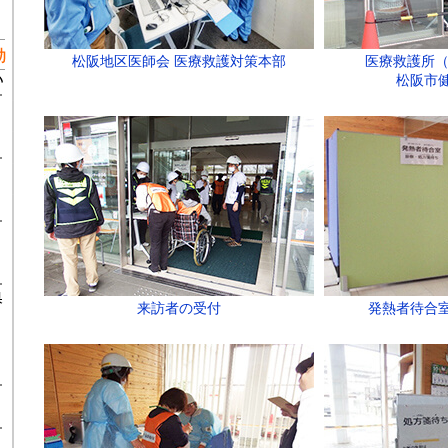
松阪地区医師会 医療救護対策本部
医療救護所（
松阪市
来訪者の受付
発熱者待合