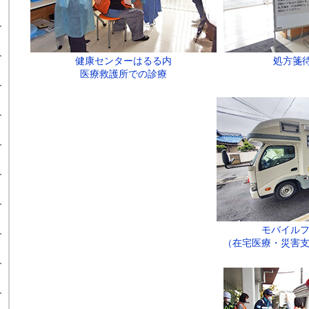
健康センターはるる内
処方箋
医療救護所での診療
モバイル
（在宅医療・災害