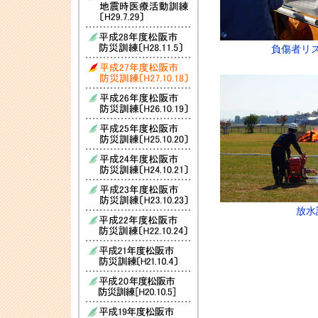
負傷者リ
放水