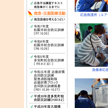
応急救護所（エア
負傷者応