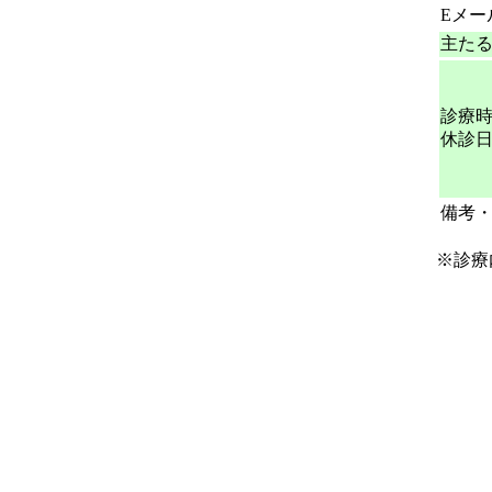
Eメー
主た
診療
休診
備考
※診療